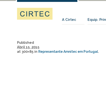
A Cirtec
Equip. Pri
Published
Abril 15, 2015
at 300×85 in
.
Representante Amnitec em Portugal